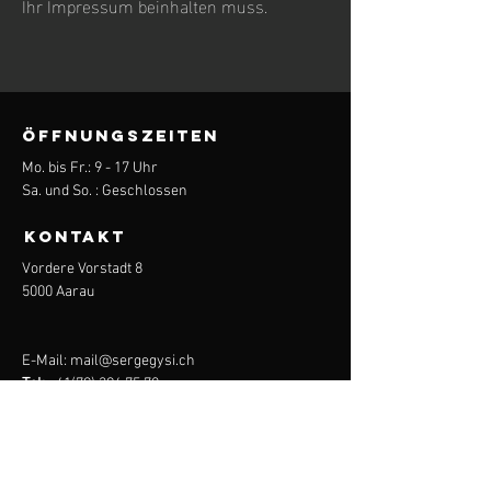
Ihr Impressum beinhalten muss.
ÖFFNUNGSZEITEN
Mo. bis Fr.: 9 - 17 Uhr
Sa. und So. : Geschlossen
KONTAKT
Vordere Vorstadt 8
5000 Aarau
E-Mail:
mail@sergegysi.ch
Tel:
+41(79) 396 75 70
Menü
Überblick
Angebot
Kontakt/Posts