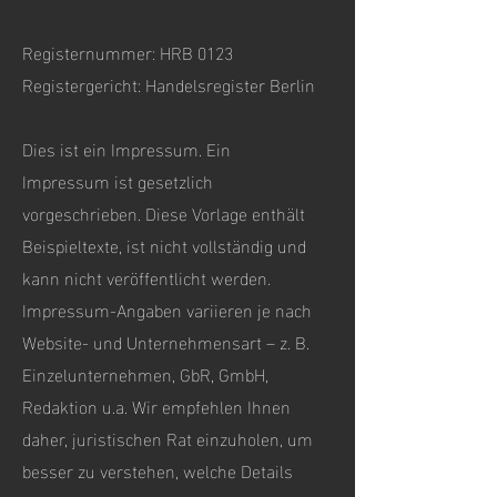
Registernummer: HRB 0123
Registergericht: Handelsregister Berlin
Dies ist ein Impressum. Ein
Impressum ist gesetzlich
vorgeschrieben. Diese Vorlage enthält
Beispieltexte, ist nicht vollständig und
kann nicht veröffentlicht werden.
Impressum-Angaben variieren je nach
Website- und Unternehmensart – z. B.
Einzelunternehmen, GbR, GmbH,
Redaktion u.a. Wir empfehlen Ihnen
daher, juristischen Rat einzuholen, um
besser zu verstehen, welche Details