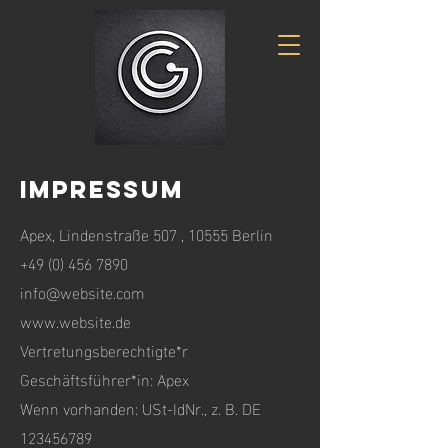
IMPRESSUM
Apex, Lindenstraße 507 , 10555 Berlin
+49 (0) 456 7890
info@website.com
www.website.de
Vertretungsberechtigte*r
Geschäftsführer*in: Apex
Wenn vorhanden: USt-IdNr., z. B. DE
123456789