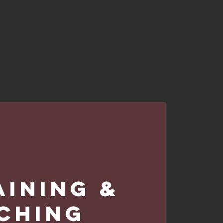
ining &
ching