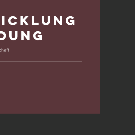
icklung
ldung
chaft